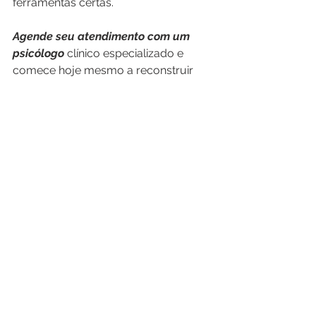
ferramentas certas.
Agende seu atendimento com um 
psicólogo 
clínico especializado e 
comece hoje mesmo a reconstruir 
sua autoestima e suas relações 
afetivas.
A mudança começa por você.
Clique 
>>
aqui
<< 
e agende sua 
primeira sessão online.
Ver tudo
Posts recentes