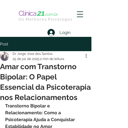
21
.
.
Clínica
com
br
Os Melhores Psicólogos
Login
Post
Dr Jorge Jose dos Santos
25 de jul. de 2025
2 min de leitura
Amar com Transtorno
Bipolar: O Papel
Essencial da Psicoterapia
nos Relacionamentos
Transtorno Bipolar e 
Relacionamento: Como a 
Psicoterapia Ajuda a Conquistar 
Estabilidade no Amor