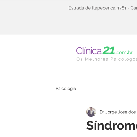
Estrada de Itapecerica, 1781 - 
21
.
.
Clínica
com
br
Os Melhores Psicólogo
Psicologia
Dr Jorge Jose dos
Síndrom