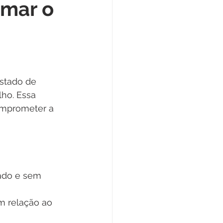
rmar o
stado de 
ho. Essa 
omprometer a 
ado e sem 
m relação ao 