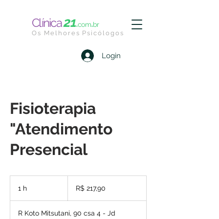
21
.
.
Clínica
com
br
Os Melhores Psicólogos
Login
Fisioterapia
"Atendimento
Presencial
217,90
Reais
1 h
1
R$ 217,90
brasileiros
R Koto Mitsutani, 90 csa 4 - Jd