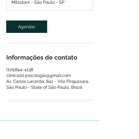
Mitsutani - São Paulo - SP
Agendar
Informações de contato
(11)5844-4138
clinica20.psicologia@gmail.com
Av. Carlos Lacerda, 841 - Vila Pirajussara,
São Paulo - State of São Paulo, Brazil
​©
2
024 por Clinica21.com.br conectando
você aos melhores profissionais